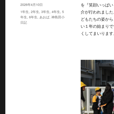
稿
投
2026年4月10日
を『笑顔いっぱい
者
稿
カ
1年生
,
2年生
,
3年生
,
4年生
,
5
介が行われました
日:
テ
年生
,
6年生
,
あおば
,
神島田小
どもたちの姿から
ゴ
日記
い１年の始まりで
リ
ー
くしてまいります