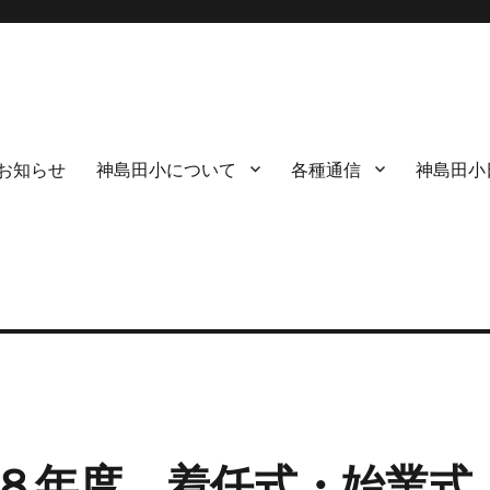
お知らせ
神島田小について
各種通信
神島田小
８年度 着任式・始業式