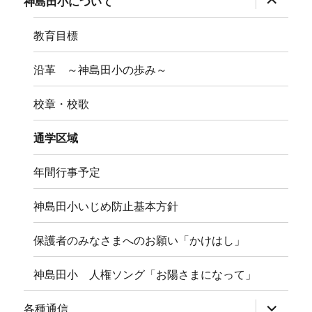
神島田小について
ブ
メ
ニ
教育目標
ュ
ー
を
沿革 ～神島田小の歩み～
展
開
校章・校歌
通学区域
年間行事予定
神島田小いじめ防止基本方針
保護者のみなさまへのお願い「かけはし」
神島田小 人権ソング「お陽さまになって」
サ
各種通信